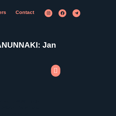
ers
Contact
 ANUNNAKI: Jan
od aan bewuste media
luisteren. Dat is mede
 donaties kan er