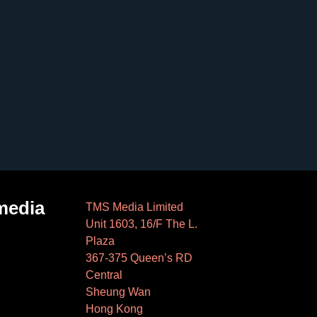
 en staat er inmiddels
 groter bereik. Iedere
lliewel.
media
TMS Media Limited
Unit 1603, 16/F The L.
Plaza
367-375 Queen’s RD
Central
Sheung Wan
Hong Kong