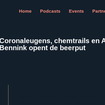
Home
Podcasts
Events
Partn
Coronaleugens, chemtrails en
Bennink opent de beerput
The Trueman Show heeft een vaste plek in het aanb
en is voor iedereen al meer dan twee jaar gratis te be
te danken aan donaties van luisteraars. Dankzij deze