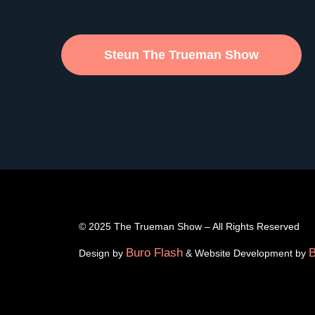
wat wij maken?
Steun The Trueman Show
© 2025 The Trueman Show – All Rights Reserved
Buro Flash
B
Design by
& Website Development by