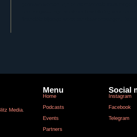
gebouwd worden, zijn er internationale tours mogelijk
een hoogwaardige studio ter beschikking voor een nóg
financiële bijdrage wordt dankbaar ontvangen. Dankju
Menu
Social 
Home
Instagram
Podcasts
Facebook
litz Media
.
Events
Telegram
Partners