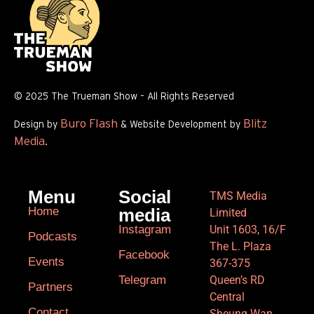
© 2025 The Trueman Show – All Rights Reserved
Buro Flash
Blitz
Design by
& Website Development by
Media
.
Menu
Social
TMS Media
Home
media
Limited
Instagram
Unit 1603, 16/F
Podcasts
The L. Plaza
Facebook
Events
367-375
Telegram
Queen’s RD
Partners
Central
Contact
Sheung Wan