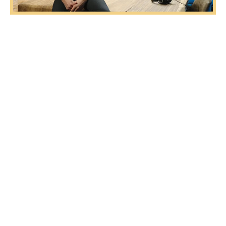
In The Trueman Show gaat Jorn Luka in gesprek met
inspirerende gasten om aan de hand van diverse
invalshoeken verder te kijken dan de oppervlakte. The
Trueman Show is meer dan een platform voor open en
diepgaande gesprekken-het is een plek waar Jorn samen
met gasten zoekt naar waarheid, betekenis en
persoonlijke groei.
De afleveringen zijn bedoeld om kijkers en luisteraars te
inspireren en uit te dagen op het gebied van
bewustwording, spiritualiteit, gezondheid, persoonlijke
ontwikkeling en maatschappelijke kwesties.