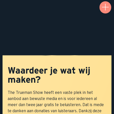
Waardeer je wat wij
maken?
The Trueman Show heeft een vaste plek in het
aanbod aan bewuste media en is voor iedereen al
meer dan twee jaar gratis te beluisteren. Dat is mede
te danken aan donaties van luisteraars. Dankzij deze