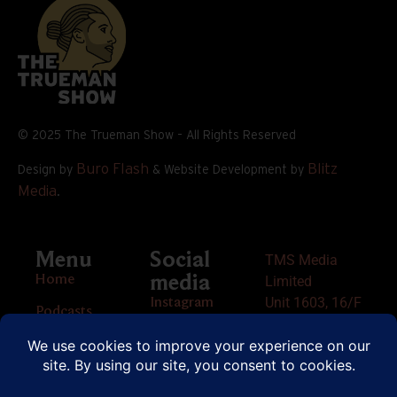
© 2025 The Trueman Show – All Rights Reserved
Buro Flash
Blitz
Design by
& Website Development by
Media
.
Menu
Social
TMS Media
Home
media
Limited
Unit 1603, 16/F
Instagram
Podcasts
The L. Plaza
Facebook
Events
367-375
Queen’s RD
Telegram
Partners
Central