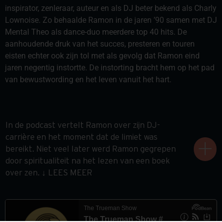
inspirator, zenleraar, auteur en als DJ beter bekend als Charly
Lownoise. Zo behaalde Ramon in de jaren ’90 samen met DJ
Mental Theo als dance-duo meerdere top 40 hits. De
aanhoudende druk van het succes, presteren en touren
eisten echter ook zijn tol met als gevolg dat Ramon eind
jaren negentig instortte. De instorting bracht hem op het pad
van bewustwording en het leven vanuit het hart.
In de podcast vertelt Ramon over zijn DJ-
carrière en het moment dat de limiet was
bereikt. Niet veel later werd Ramon gegrepen
door spiritualiteit na het lezen van een boek
over zen. ↓ LEES MEER