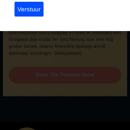
aanbod aan bewuste media en is voor iedereen al
Verstuur
meer dan twee jaar gratis te beluisteren. Dat is mede
te danken aan donaties van luisteraars. Dankzij deze
donaties kan er gebouwd worden, zijn er
internationale tours mogelijk en staat er inmiddels een
hoogwaardige studio ter beschikking voor een nóg
groter bereik. Iedere financiële bijdrage wordt
dankbaar ontvangen. Dankjulliewel.
Steun The Trueman Show