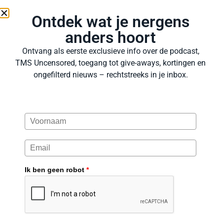
Ontdek wat je nergens
anders hoort
Ontvang als eerste exclusieve info over de podcast,
TMS Uncensored, toegang tot give-aways, kortingen en
ongefilterd nieuws – rechtstreeks in je inbox.
Waardeer je wat wij
Ik ben geen robot
*
maken?
The Trueman Show heeft een vaste plek in het