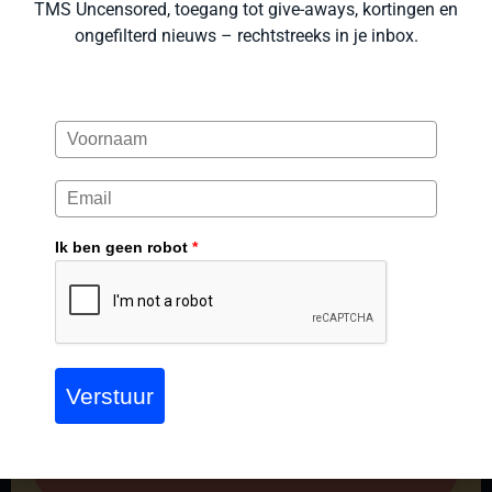
TMS Uncensored, toegang tot give-aways, kortingen en
ongefilterd nieuws – rechtstreeks in je inbox.
Waardeer je wat wij
maken?
The Trueman Show heeft een vaste plek in het
aanbod aan bewuste media en is voor iedereen al
meer dan twee jaar gratis te beluisteren. Dat is mede
Ik ben geen robot
*
te danken aan donaties van luisteraars. Dankzij deze
donaties kan er gebouwd worden, zijn er
internationale tours mogelijk en staat er inmiddels een
hoogwaardige studio ter beschikking voor een nóg
groter bereik. Iedere financiële bijdrage wordt
dankbaar ontvangen. Dankjulliewel.
Verstuur
Steun The Trueman Show