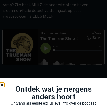
ramp? Zijn boek MH17: de onderste steen boven
is een non-fictie detective die ingaat op deze
vraagstukken. ↓ LEES MEER
Ontdek wat je nergens
anders hoort
Ontvang als eerste exclusieve info over de podcast,