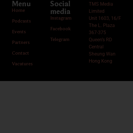
Menu
Social
TMS Media
Home
media
Limited
Unit 1603, 16/F
Instagram
Podcasts
The L. Plaza
Facebook
Events
367-375
Queen’s RD
Telegram
Partners
Central
Contact
Sheung Wan
Hong Kong
Vacatures