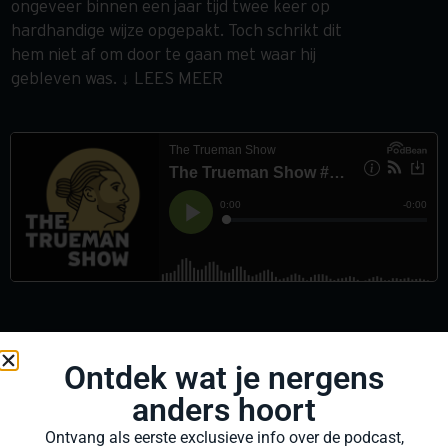
ongeveer binnen een jaar tijd twee keer op
hardhandige wijze opgepakt. Toch schrikt dit
hem niet af om door te gaan met waar hij
gebleven was. ↓ LEES MEER
Ontdek wat je nergens
anders hoort
Ontvang als eerste exclusieve info over de podcast,