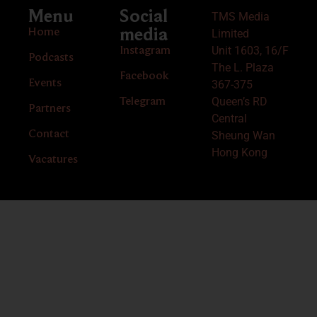
Menu
Social
TMS Media
Home
media
Limited
Unit 1603, 16/F
Instagram
Podcasts
The L. Plaza
Facebook
Events
367-375
Queen’s RD
Telegram
Partners
Central
Contact
Sheung Wan
Hong Kong
Vacatures