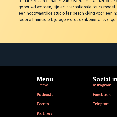
te danken aan donaties van luisteraars. Dankzij deze 
gebouwd worden, zijn er internationale tours mogelij
een hoogwaardige studio ter beschikking voor een n
Iedere financiële bijdrage wordt dankbaar ontvangen.
Menu
Social 
Home
Instagram
Podcasts
Facebook
Events
Telegram
Partners