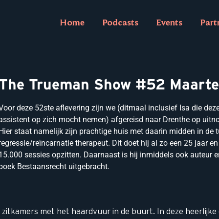
Home
Podcasts
Events
Part
The Trueman Show #52 Maarte
Voor deze 52ste aflevering zijn we (ditmaal inclusief Isa die deze
assistent op zich mocht nemen) afgereisd naar Drenthe op uitno
Hier staat namelijk zijn prachtige huis met daarin midden in de tu
regressie/reïncarnatie therapeut. Dit doet hij al zo een 25 jaar e
15.000 sessies opzitten. Daarnaast is hij inmiddels ook auteur en
boek Bestaansrecht uitgebracht.
itkamers met het haardvuur in de buurt. In deze heerlijke