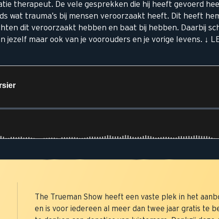
rnatie therapeut. De vele gesprekken die hij heeft gevoerd h
ends wat trauma’s bij mensen veroorzaakt heeft. Dit heeft 
ten dit veroorzaakt hebben en baat bij hebben. Daarbij schet
Van jezelf maar ook van je voorouders en je vorige levens. ↓
The Trueman Show heeft een vaste plek in het aan
en is voor iedereen al meer dan twee jaar gratis te b