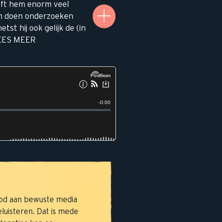
eeft hem enorm veel
hem doen onderzoeken
st hij ook gelijk de (in
 LEES MEER
bod aan bewuste media
eluisteren. Dat is mede