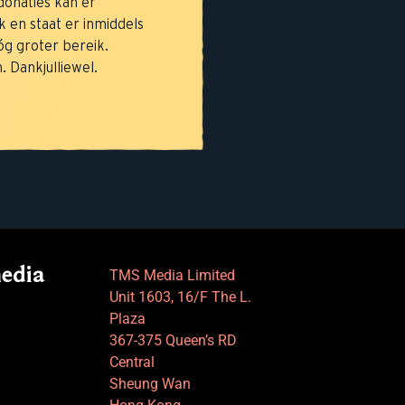
donaties kan er
k en staat er inmiddels
óg groter bereik.
 Dankjulliewel.
media
TMS Media Limited
Unit 1603, 16/F The L.
Plaza
367-375 Queen’s RD
Central
Sheung Wan