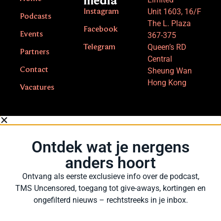
media
Unit 1603, 16/F
Instagram
Podcasts
The L. Plaza
Facebook
Events
367-375
Queen’s RD
Telegram
Partners
Central
Contact
Sheung Wan
Hong Kong
Vacatures
Ontdek wat je nergens
anders hoort
Ontvang als eerste exclusieve info over de podcast,
TMS Uncensored, toegang tot give-aways, kortingen en
ongefilterd nieuws – rechtstreeks in je inbox.