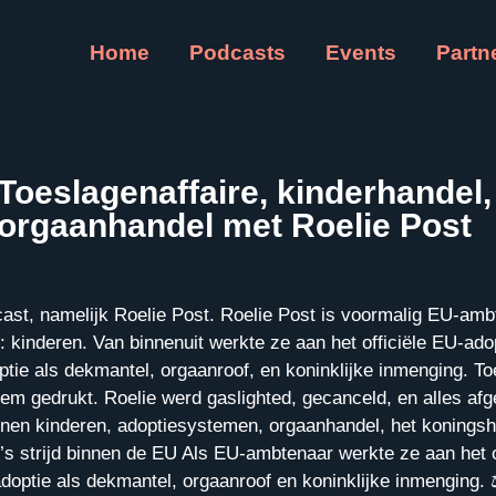
Home
Podcasts
Events
Partn
Toeslagenaffaire, kinderhandel,
orgaanhandel met Roelie Post
st, namelijk Roelie Post. Roelie Post is voormalig EU-ambt
 kinderen. Van binnenuit werkte ze aan het officiële EU-ado
tie als dekmantel, orgaanroof, en koninklijke inmenging. To
teem gedrukt. Roelie werd gaslighted, gecanceld, en alles 
en kinderen, adoptiesystemen, orgaanhandel, het koningshui
ie’s strijd binnen de EU Als EU-ambtenaar werkte ze aan het of
optie als dekmantel, orgaanroof en koninklijke inmenging. ⚖