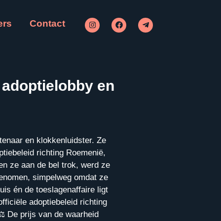
ers
Contact
 adoptielobby en
enaar en klokkenluidster. Ze
ptiebeleid richting Roemenië,
en ze aan de bel trok, werd ze
afgenomen, simpelweg omdat ze
s én de toeslagenaffaire ligt
ficiële adoptiebeleid richting
️ De prijs van de waarheid