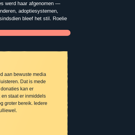
lles werd haar afgenomen —
inderen, adoptiesystemen,
ndsdien bleef het stil. Roelie
od aan bewuste media
luisteren. Dat is mede
 donaties kan er
 en staat er inmiddels
 groter bereik. Iedere
lliewel.