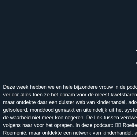
Deze week hebben we en hele bijzondere vrouw in de podca
verloor alles toen ze het opnam voor de meest kwetsbaren:
maar ontdekte daar een duister web van kinderhandel, adop
geïsoleerd, monddood gemaakt en uiteindelijk uit het sys
de waarheid niet meer kon negeren. De link tussen verdwen
volgens haar voor het oprapen. In deze podcast: 🕵️‍♀️ Roel
Roemenië, maar ontdekte een netwerk van kinderhandel, ad